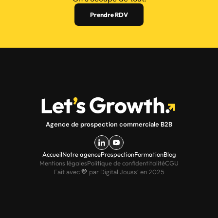
Prendre RDV
Agence de prospection commerciale B2B
Accueil
Notre agence
Prospection
Formation
Blog
Mentions légales
Politique de confidentitalité
CGU
Fait avec
💛
par Digital Jouss’ en 2025