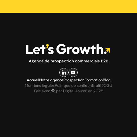
Agence de prospection commerciale B2B
Accueil
Notre agence
Prospection
Formation
Blog
Mentions légales
Politique de confidentitalité
CGU
Fait avec
💛
par Digital Jouss’ en 2025