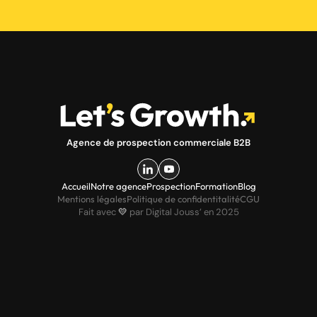
Agence de prospection commerciale B2B
Accueil
Notre agence
Prospection
Formation
Blog
Mentions légales
Politique de confidentitalité
CGU
Fait avec
💛
par Digital Jouss’ en 2025