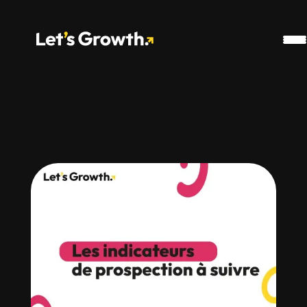
Google Analytics
Snippet Pharow
Ahref