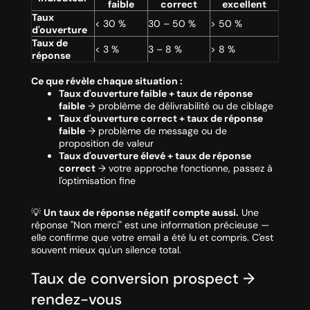
faible
correct
excellent
Taux
< 30 %
30 – 50 %
> 50 %
d'ouverture
Taux de
< 3 %
3 – 8 %
> 8 %
réponse
Ce que révèle chaque situation :
Taux d'ouverture faible + taux de réponse
faible
→ problème de délivrabilité ou de ciblage
Taux d'ouverture correct + taux de réponse
faible
→ problème de message ou de
proposition de valeur
Taux d'ouverture élevé + taux de réponse
correct
→ votre approche fonctionne, passez à
l'optimisation fine
💡
Un taux de réponse négatif compte aussi.
Une
réponse
"Non merci"
est une information précieuse —
elle confirme que votre email a été lu et compris. C'est
souvent mieux qu'un silence total.
Taux de conversion prospect →
rendez-vous