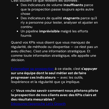
C'est souvent ce que révèlent les données :
Des indicateurs de volume
insuffisants
parce
que la prospection passe toujours après autre
chose
Des indicateurs de qualité
stagnants
parce qu'il
n'y a personne pour tester, analyser et ajuster en
continu
Un pipeline
imprévisible
malgré les efforts
fournis
Quand vos KPIs vous disent que vous manquez de
régularité, de méthode ou d'expertise — ce n'est pas un
aveu d'échec. C'est une information stratégique. Et
comme toute information stratégique, elle appelle une
décision.
Externaliser sa prospection
à ce stade, c'est
s'appuyer
sur une équipe dont le seul métier est de faire
progresser ces indicateurs
— avec les outils,
l'expérience et la régularité que ça implique.
👉
Vous voulez savoir comment nous pilotons pilote
la prospection de nos clients avec des KPIs clairs et
des résultats mesurables ?
Découvrez l'approche Let's Growth