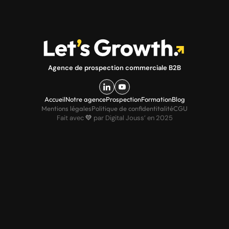
Agence de prospection commerciale B2B
Accueil
Notre agence
Prospection
Formation
Blog
Mentions légales
Politique de confidentitalité
CGU
Fait avec
💛
par Digital Jouss’ en 2025