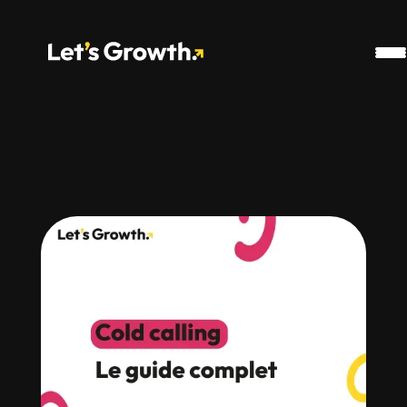
Google Analytics
Snippet Pharow
Ahref